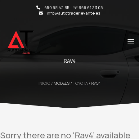
650 58 42 85 - ☏ 966 61 33 05
info@autotraderlevante.es
RAV4
INICIO
/ MODELS /
TOYOTA
/ RAV4
Sorry there are no ‘Rav4’ available