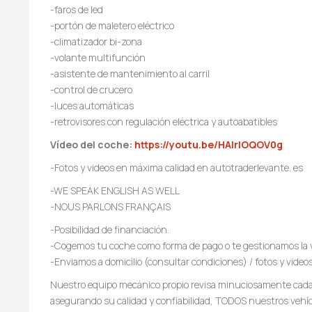
-faros de led
-portón de maletero eléctrico
-climatizador bi-zona
-volante multifunción
-asistente de mantenimiento al carril
-control de crucero
-luces automáticas
-retrovisores con regulación eléctrica y autoabatibles
Vídeo del coche:
https://youtu.be/HAIrIOQOV0g
-Fotos y videos en máxima calidad en autotraderlevante. es
-WE SPEAK ENGLISH AS WELL
-NOUS PARLONS FRANÇAIS
-Posibilidad de financiación.
-Cogemos tu coche como forma de pago o te gestionamos la 
-Enviamos a domicilio (consultar condiciones) / fotos y video
Nuestro equipo mecánico propio revisa minuciosamente cada 
asegurando su calidad y confiabilidad, TODOS nuestros vehí