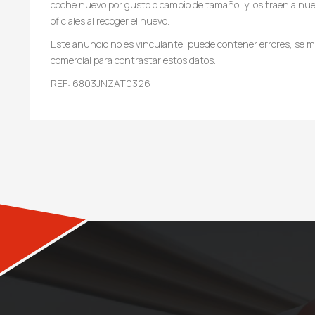
coche nuevo por gusto o cambio de tamaño, y los traen a nues
oficiales al recoger el nuevo.
Este anuncio no es vinculante, puede contener errores, se mu
comercial para contrastar estos datos.
REF: 6803JNZAT0326