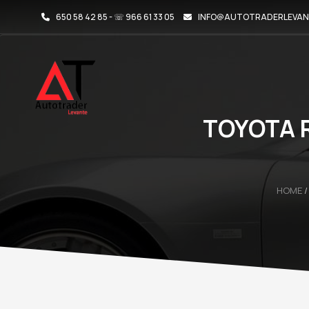
650 58 42 85 - ☏ 966 61 33 05
INFO@AUTOTRADERLEVAN
TOYOTA R
HOME