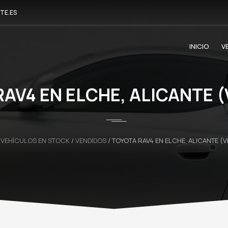
TE.ES
INICIO
V
AV4 EN ELCHE, ALICANTE 
/
VEHÍCULOS EN STOCK
/
VENDIDOS
/
TOYOTA RAV4 EN ELCHE, ALICANTE (V