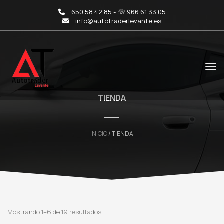
650 58 42 85 - ☏ 966 61 33 05
info@autotraderlevante.es
TIENDA
INICIO
/ TIENDA
Mostrando 1–6 de 19 resultados