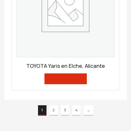
TOYOTA Yaris en Elche, Alicante
LEER MÁS
1
2
3
4
→