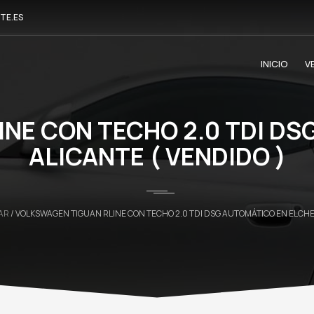
TE.ES
INICIO
V
NE CON TECHO 2.0 TDI DS
ALICANTE ( VENDIDO )
AR
/ VOLKSWAGEN TIGUAN RLINE CON TECHO 2.0 TDI DSG AUTOMÁTICO EN ELCHE,