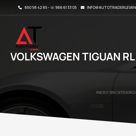
650 58 42 85 - ☏ 966 61 33 05
INFO@AUTOTRADERLEVAN
VOLKSWAGEN TIGUAN RLI
INICIO
/
SIN CATEGORIZ