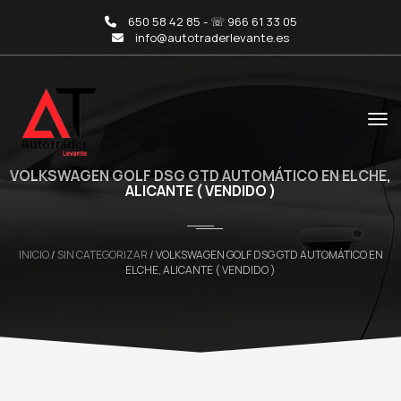
650 58 42 85 - ☏ 966 61 33 05
info@autotraderlevante.es
VOLKSWAGEN GOLF DSG GTD AUTOMÁTICO EN ELCHE,
ALICANTE ( VENDIDO )
INICIO
/
SIN CATEGORIZAR
/ VOLKSWAGEN GOLF DSG GTD AUTOMÁTICO EN
ELCHE, ALICANTE ( VENDIDO )