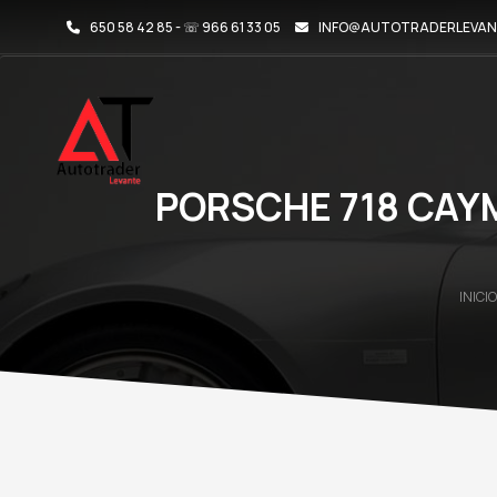
650 58 42 85 - ☏ 966 61 33 05
INFO@AUTOTRADERLEVAN
PORSCHE 718 CAYM
INICIO