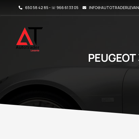
650 58 42 85 - ☏ 966 61 33 05
INFO@AUTOTRADERLEVAN
PEUGEOT 