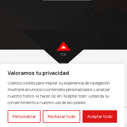
TOP
Valoramos tu privacidad
VENDER COCHE I
TASAR MI COCHE I
VENDER FURGONETA |
VENDER
Usamos cookies para mejorar su experiencia de navegación,
COCHE CLÁSICO |
AVISO LEGAL
I
POLÍTICA DE PRIVACIDAD
COPYRIGHT
mostrarle anuncios o contenidos personalizados y analizar
2021 . TODOS LOS DERECHOS RESERVADOS.
LEAD-IN BUSINESS
nuestro tráfico. Al hacer clic en “Aceptar todo” usted da su
consentimiento a nuestro uso de las cookies.
¡Hola, pídenos información!
Personalizar
Rechazar todo
Aceptar todo