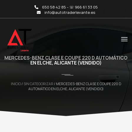
650 58 42 85 - ☏ 966 61 33 05
info@autotraderlevante.es
MERCEDES-BENZ CLASE E COUPE 220 D AUTOMÁTICO
EN ELCHE, ALICANTE (VENDIDO)
INICIO
/
SIN CATEGORIZAR
/ MERCEDES-BENZ CLASE E COUPE 220 D
AUTOMÁTICO EN ELCHE, ALICANTE (VENDIDO)