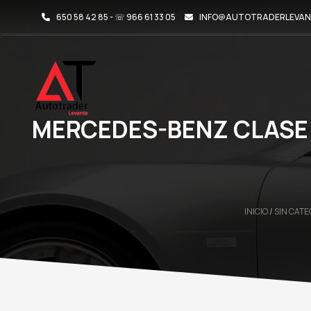
650 58 42 85 - ☏ 966 61 33 05
INFO@AUTOTRADERLEVAN
MERCEDES-BENZ CLASE 
INICIO
/
SIN CAT