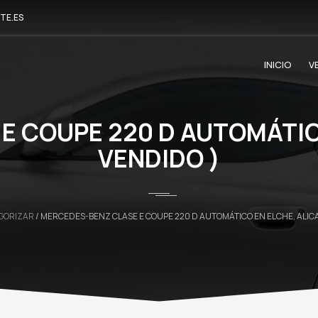
TE.ES
INICIO
V
E COUPE 220 D AUTOMÁTICO
VENDIDO )
EGORIZAR
/ MERCEDES-BENZ CLASE E COUPE 220 D AUTOMÁTICO EN ELCHE, ALICA