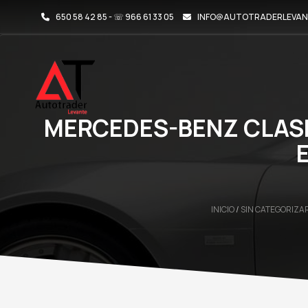
650 58 42 85 - ☏ 966 61 33 05
INFO@AUTOTRADERLEVAN
MERCEDES-BENZ CLASE
INICIO
/
SIN CATEGORIZA