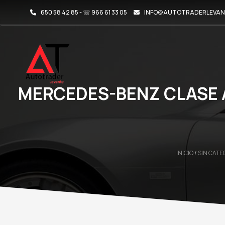
650 58 42 85 - ☏ 966 61 33 05
INFO@AUTOTRADERLEVAN
MERCEDES-BENZ CLASE A
INICIO
/
SIN CATE