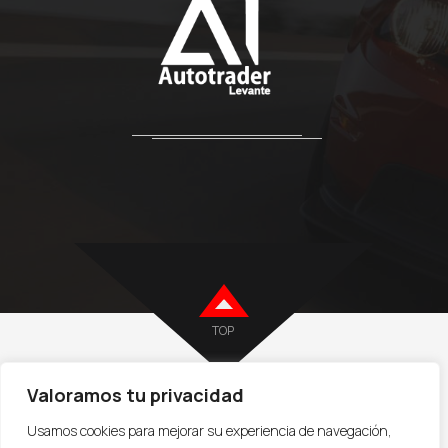
TOP
Valoramos tu privacidad
VENDER COCHE I
TASAR MI COCHE I
VENDER FURGONETA |
VENDER
Usamos cookies para mejorar su experiencia de navegación,
COCHE CLÁSICO |
AVISO LEGAL
I
POLÍTICA DE PRIVACIDAD
COPYRIGHT