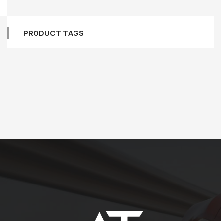
PRODUCT TAGS