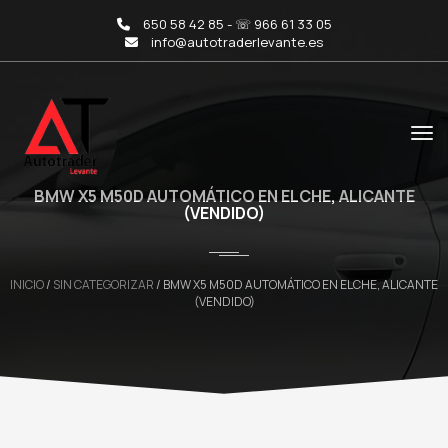
650 58 42 85 - ☏ 966 61 33 05
info@autotraderlevante.es
BMW X5 M50D AUTOMÁTICO EN ELCHE, ALICANTE
(VENDIDO)
INICIO
/
SIN CATEGORIZAR
/ BMW X5 M50D AUTOMÁTICO EN ELCHE, ALICANTE
(VENDIDO)