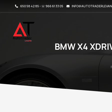
650 58 42 85 - ☏ 966 61 33 05
INFO@AUTOTRADERLEVAN
BMW X4 XDRI
I