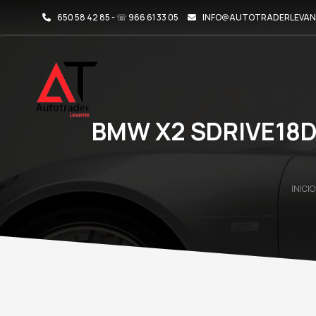
650 58 42 85 - ☏ 966 61 33 05
INFO@AUTOTRADERLEVAN
BMW X2 SDRIVE18D
INICIO