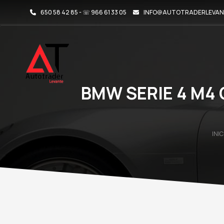
650 58 42 85 - ☏ 966 61 33 05
INFO@AUTOTRADERLEVAN
BMW SERIE 4 M4 
INIC