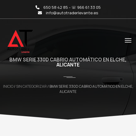
650 58 42 85 - ☏ 966 61 33 05
info@autotraderlevante.es
BMW SERIE 330D CABRIO AUTOMÁTICO EN ELCHE,
ALICANTE
INICIO
/
SIN CATEGORIZAR
/ BMW SERIE 330D CABRIO AUTOMÁTICO EN ELCHE,
ALICANTE