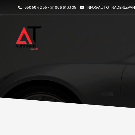
650 58 42 85 - ☏ 966 61 33 05
INFO@AUTOTRADERLEVAN