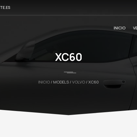
TE.ES
INICIO
V
XC60
INICIO
/ MODELS /
VOLVO
/ XC60