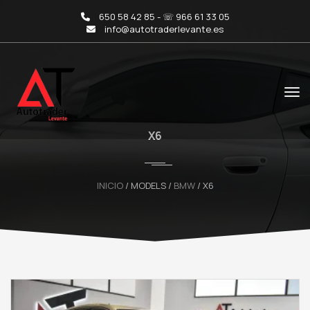
650 58 42 85 - ☏ 966 61 33 05
info@autotraderlevante.es
X6
INICIO
/ MODELS /
BMW
/ X6