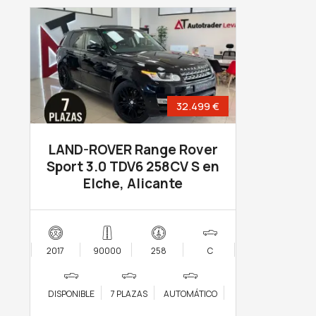
32.499 €
LAND-ROVER Range Rover
Sport 3.0 TDV6 258CV S en
Elche, Alicante
2017
90000
258
C
DISPONIBLE
7 PLAZAS
AUTOMÁTICO