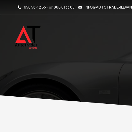
650 58 42 85 - ☏ 966 61 33 05
INFO@AUTOTRADERLEVAN