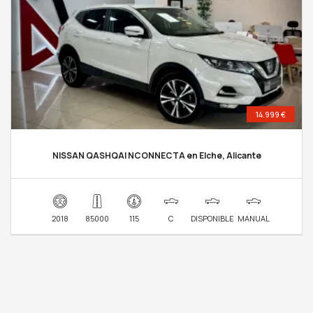
14.999 €
NISSAN QASHQAI NCONNECTA en Elche, Alicante
2018
85000
115
C
DISPONIBLE
MANUAL