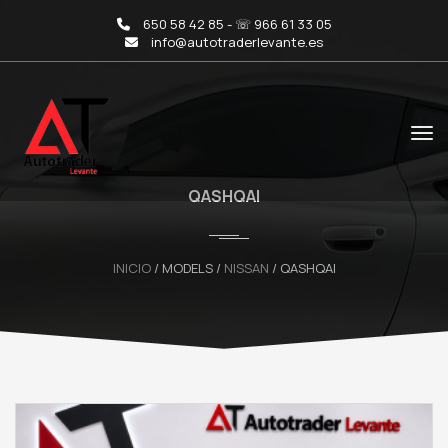
650 58 42 85 - ☏ 966 61 33 05
info@autotraderlevante.es
QASHQAI
INICIO
/ MODELS /
NISSAN
/ QASHQAI