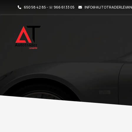
650 58 42 85 - ☏ 966 61 33 05
INFO@AUTOTRADERLEVAN