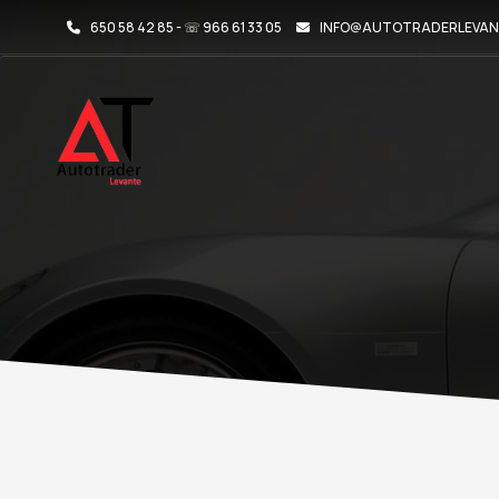
650 58 42 85 - ☏ 966 61 33 05
INFO@AUTOTRADERLEVAN