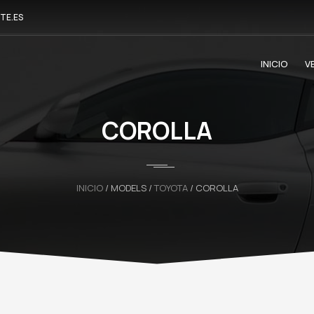
TE.ES
INICIO
V
COROLLA
INICIO
/ MODELS /
TOYOTA
/ COROLLA