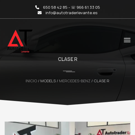
650 58 42 85 - ☏ 966 61 33 05
info@autotraderlevante.es
CLASE R
INICIO
/ MODELS /
MERCEDES-BENZ
/ CLASE R