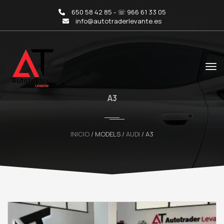
650 58 42 85 - ☏ 966 61 33 05
info@autotraderlevante.es
A3
INICIO
/ MODELS /
AUDI
/ A3