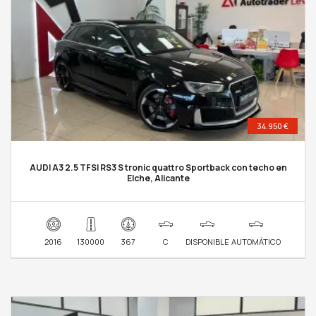
34.950 €
AUDI A3 2.5 TFSI RS3 S tronic quattro Sportback con techo en
Elche, Alicante
2016
130000
367
C
DISPONIBLE
AUTOMÁTICO