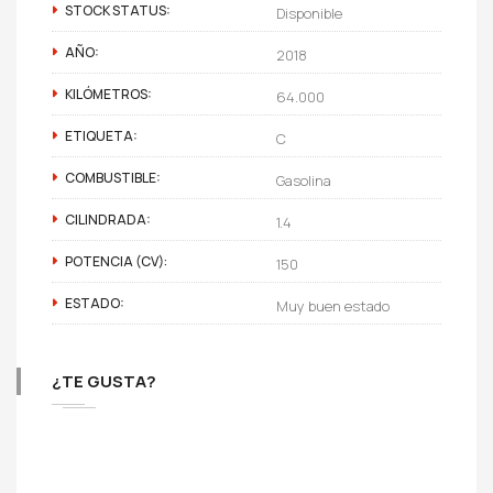
STOCK STATUS:
Disponible
AÑO:
2018
KILÓMETROS:
64.000
ETIQUETA:
C
COMBUSTIBLE:
Gasolina
CILINDRADA:
1.4
POTENCIA (CV):
150
ESTADO:
Muy buen estado
¿TE GUSTA?