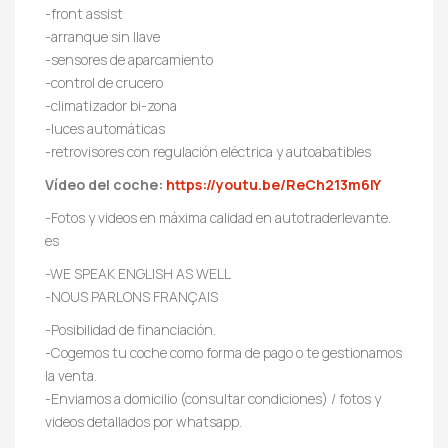
-front assist
-arranque sin llave
-sensores de aparcamiento
-control de crucero
-climatizador bi-zona
-luces automáticas
-retrovisores con regulación eléctrica y autoabatibles
Vídeo del coche:
https://youtu.be/ReCh213m6IY
-Fotos y videos en máxima calidad en autotraderlevante.
es
-WE SPEAK ENGLISH AS WELL
-NOUS PARLONS FRANÇAIS
-Posibilidad de financiación.
-Cogemos tu coche como forma de pago o te gestionamos
la venta.
-Enviamos a domicilio (consultar condiciones) / fotos y
videos detallados por whatsapp.