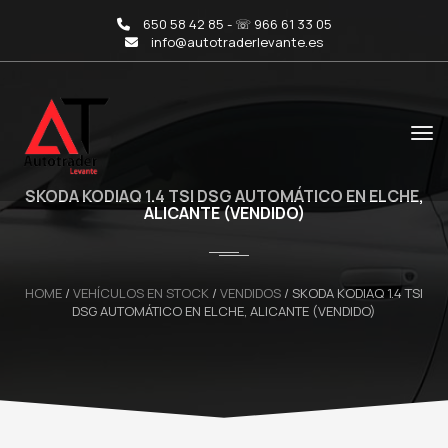
650 58 42 85 - ☏ 966 61 33 05
info@autotraderlevante.es
SKODA KODIAQ 1.4 TSI DSG AUTOMÁTICO EN ELCHE,
ALICANTE (VENDIDO)
HOME
/
VEHÍCULOS EN STOCK
/
VENDIDOS
/
SKODA KODIAQ 1.4 TSI
DSG AUTOMÁTICO EN ELCHE, ALICANTE (VENDIDO)