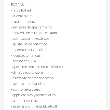
EXTRAS:
-faros full led
-cuadro digital
-cámara trasera
-sensores de aparcamiento
-tapicería en cuero y alcántara
-asientos semi-eléctricos
-ajuste lumbar eléctrico
-modos de conducción
-luces automáticas
-sensor de lluvia
-apertura/cierre maletero eléctrico
-climatizador bi-zona
-asistente de frenado activo
-volante multifunción
-control de crucero
-apple car play y android auto
-arranque sin llave
-sistema multimedia bluetooth