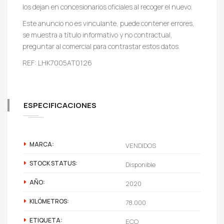
los dejan en concesionarios oficiales al recoger el nuevo.
Este anuncio no es vinculante, puede contener errores,
se muestra a título informativo y no contractual,
preguntar al comercial para contrastar estos datos.
REF: LHK7005AT0126
ESPECIFICACIONES
MARCA:
VENDIDOS
STOCK STATUS:
Disponible
AÑO:
2020
KILÓMETROS:
78.000
ETIQUETA:
ECO