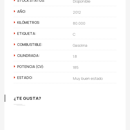
STOCK STATUS:
Disponible
AÑO:
2012
KILÓMETROS:
80.000
ETIQUETA:
C
COMBUSTIBLE:
Gasolina
CILINDRADA:
1.8
POTENCIA (CV):
185
ESTADO:
Muy buen estado
¿TE GUSTA?