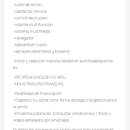
-luces de xenon
-calefactor cervical
-control de crucero
-volante multifunción
-sistema multimedia
-navegador
-tapicería en cuero
-sensores delanteros y traseros
-Fotos y videos en máxima calidad en autotraderlevante.
es
-WE SPEAK ENGLISH AS WELL
-NOUS PARLONS FRANÇAIS
-Posibilidad de financiación.
-Cogemos tu coche como forma de pago o te gestionamos
la venta.
-Enviamos a domicilio (consultar condiciones) / fotos y
videos detallados por whatsapp.
Nuestro equipo mecánico propio revisa minuciosamente