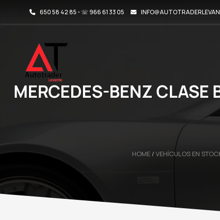
650 58 42 85 - ☏ 966 61 33 05
INFO@AUTOTRADERLEVAN
MERCEDES-BENZ CLASE B 
HOME
/
VEHÍCULOS EN STOC