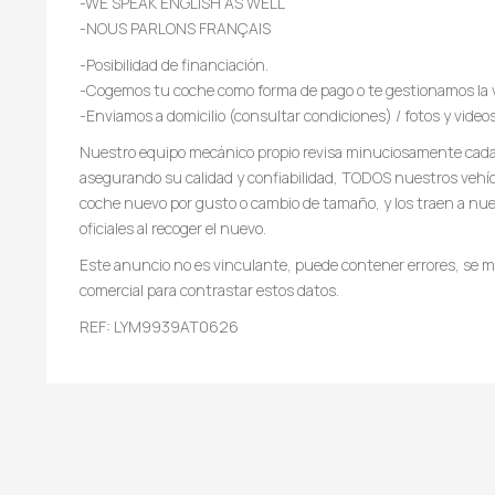
-WE SPEAK ENGLISH AS WELL
-NOUS PARLONS FRANÇAIS
-Posibilidad de financiación.
-Cogemos tu coche como forma de pago o te gestionamos la 
-Enviamos a domicilio (consultar condiciones) / fotos y video
Nuestro equipo mecánico propio revisa minuciosamente cada 
asegurando su calidad y confiabilidad, TODOS nuestros vehí
coche nuevo por gusto o cambio de tamaño, y los traen a nues
oficiales al recoger el nuevo.
Este anuncio no es vinculante, puede contener errores, se mu
comercial para contrastar estos datos.
REF: LYM9939AT0626