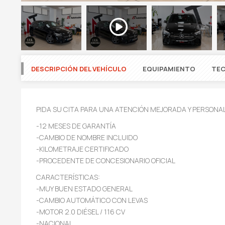
DESCRIPCIÓN DEL VEHÍCULO
EQUIPAMIENTO
TEC
PIDA SU CITA PARA UNA ATENCIÓN MEJORADA Y PERSONA
-12 MESES DE GARANTÍA
-CAMBIO DE NOMBRE INCLUIDO
-KILOMETRAJE CERTIFICADO
-PROCEDENTE DE CONCESIONARIO OFICIAL
CARACTERÍSTICAS:
-MUY BUEN ESTADO GENERAL
-CAMBIO AUTOMÁTICO CON LEVAS
-MOTOR 2.0 DIÉSEL / 116 CV
-NACIONAL