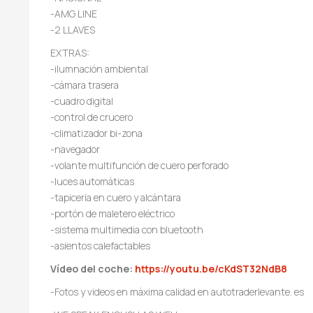
-AMG LINE
-2 LLAVES
EXTRAS:
-ilumnación ambiental
-cámara trasera
-cuadro digital
-control de crucero
-climatizador bi-zona
-navegador
-volante multifunción de cuero perforado
-luces automáticas
-tapicería en cuero y alcántara
-portón de maletero eléctrico
-sistema multimedia con bluetooth
-asientos calefactables
Vídeo del coche:
https://youtu.be/cKdST32NdB8
-Fotos y videos en máxima calidad en autotraderlevante. es