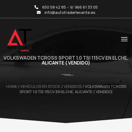
650 58 42 85 - ☏ 966 61 33 05
info@autotraderlevante.es
VOLKSWAGEN TCROSS SPORT 1.0 TSI 115CV EN ELCHE,
ALICANTE ( VENDIDO)
HOME
/
VEHÍCULOS EN STOCK
/
VENDIDOS
/
VOLKSWAGEN TCROSS
SPORT 1.0 TSI 115CV EN ELCHE, ALICANTE ( VENDIDO)