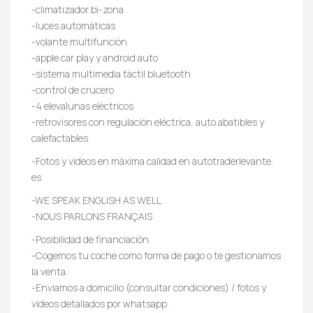
-climatizador bi-zona
-luces automáticas
-volante multifunción
-apple car play y android auto
-sistema multimedia táctil bluetooth
-control de crucero
-4 elevalunas eléctricos
-retrovisores con regulación eléctrica, auto abatibles y
calefactables
-Fotos y videos en máxima calidad en autotraderlevante.
es
-WE SPEAK ENGLISH AS WELL
-NOUS PARLONS FRANÇAIS
-Posibilidad de financiación.
-Cogemos tu coche como forma de pago o te gestionamos
la venta.
-Enviamos a domicilio (consultar condiciones) / fotos y
videos detallados por whatsapp.