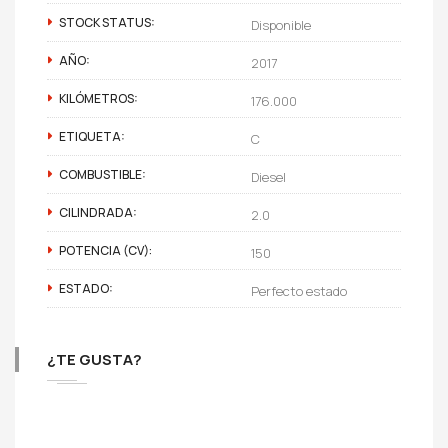
STOCK STATUS:
Disponible
AÑO:
2017
KILÓMETROS:
176.000
ETIQUETA:
C
COMBUSTIBLE:
Diesel
CILINDRADA:
2.0
POTENCIA (CV):
150
ESTADO:
Perfecto estado
¿TE GUSTA?