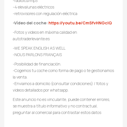
-radio/cd/mp3
-4 elevalunas eléctricos
-retrovisores con regulación eléctrica
-Vídeo del coche:
https://youtu.be/CmSfvHNGcIQ
-Fotos y videos en máxima calidad en
autotraderlevante.es
-WE SPEAK ENGLISH AS WELL
-NOUS PARLONS FRANÇAIS
-Posibilidad de financiación.
-Cogemos tu coche como forma de pago o te gestionamos
la venta.
-Enviamos a domicilio (consultar condiciones) / fotos y
videos detallados por whatsapp.
Este anuncio no es vinculante, puede contener errores,
se muestra a título informativo y no contractual,
preguntar al comercial para contrastar estos datos