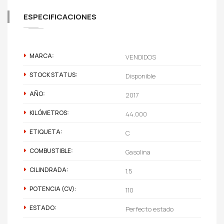
ESPECIFICACIONES
MARCA:
VENDIDOS
STOCK STATUS:
Disponible
AÑO:
2017
KILÓMETROS:
44.000
ETIQUETA:
C
COMBUSTIBLE:
Gasolina
CILINDRADA:
1.5
POTENCIA (CV):
110
ESTADO:
Perfecto estado