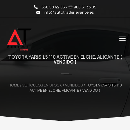
650 58 42 85 - ☏ 966 61 33 05
info@autotraderlevante.es
TOYOTA YARIS 1.5 110 ACTIVE EN ELCHE, ALICANTE (
VENDIDO )
HOME
/
VEHÍCULOS EN STOCK
/
VENDIDOS
/
TOYOTA YARIS 1.5 110
ACTIVE EN ELCHE, ALICANTE ( VENDIDO )