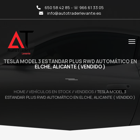
650 58 42 85 - ☏ 966 61 33 05
info@autotraderlevante.es
TESLA MODEL 3 ESTANDAR PLUS RWD AUTOMÁTICO EN
ELCHE, ALICANTE ( VENDIDO )
HOME
/
VEHÍCULOS EN STOCK
/
VENDIDOS
/
TESLA MODEL 3
ESTANDAR PLUS RWD AUTOMÁTICO EN ELCHE, ALICANTE ( VENDIDO )