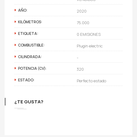
AÑO:
2020
KILÓMETROS:
75.000
ETIQUETA:
0 EMISIONES
COMBUSTIBLE:
Plugin electric
CILINDRADA:
-
POTENCIA (CV):
320
ESTADO:
Perfecto estado
¿TE GUSTA?