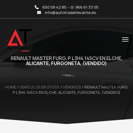
650 58 42 85 - ☏ 966 61 33 05
info@autotraderlevante.es
RENAULT MASTER FURG. P L3H4 145CV EN ELCHE,
ALICANTE, FURGONETA, (VENDIDO)
HOME
/
VEHÍCULOS EN STOCK
/
VENDIDOS
/
RENAULT MASTER FURG.
P L3H4 145CV EN ELCHE, ALICANTE, FURGONETA, (VENDIDO)