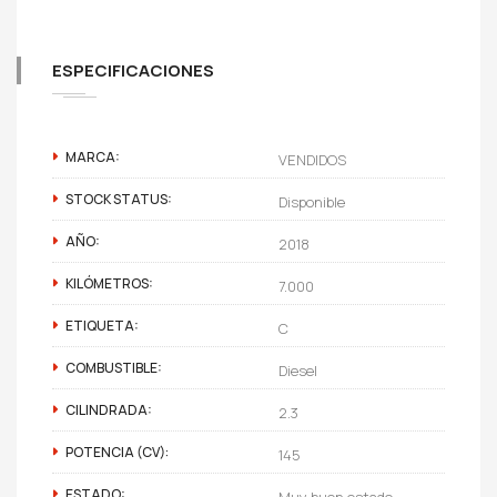
ESPECIFICACIONES
MARCA:
VENDIDOS
STOCK STATUS:
Disponible
AÑO:
2018
KILÓMETROS:
7.000
ETIQUETA:
C
COMBUSTIBLE:
Diesel
CILINDRADA:
2.3
POTENCIA (CV):
145
ESTADO:
Muy buen estado