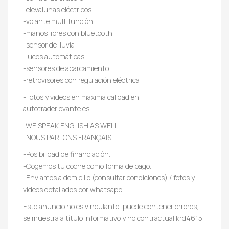
-elevalunas eléctricos
-volante multifunción
-manos libres con bluetooth
-sensor de lluvia
-luces automáticas
-sensores de aparcamiento
-retrovisores con regulación eléctrica
-Fotos y videos en máxima calidad en
autotraderlevante.es
-WE SPEAK ENGLISH AS WELL
-NOUS PARLONS FRANÇAIS
-Posibilidad de financiación.
-Cogemos tu coche como forma de pago.
-Enviamos a domicilio (consultar condiciones) / fotos y
videos detallados por whatsapp.
Este anuncio no es vinculante, puede contener errores,
se muestra a título informativo y no contractual krd4615