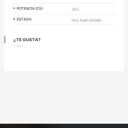
POTENCIA (CV):
262
ESTADO:
Muy buen estado
¿TE GUSTA?