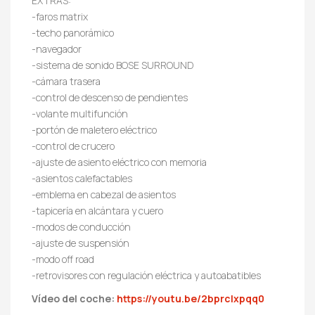
EXTRAS:
-faros matrix
-techo panorámico
-navegador
-sistema de sonido BOSE SURROUND
-cámara trasera
-control de descenso de pendientes
-volante multifunción
-portón de maletero eléctrico
-control de crucero
-ajuste de asiento eléctrico con memoria
-asientos calefactables
-emblema en cabezal de asientos
-tapicería en alcántara y cuero
-modos de conducción
-ajuste de suspensión
-modo off road
-retrovisores con regulación eléctrica y autoabatibles
Vídeo del coche:
https://youtu.be/2bprclxpqq0