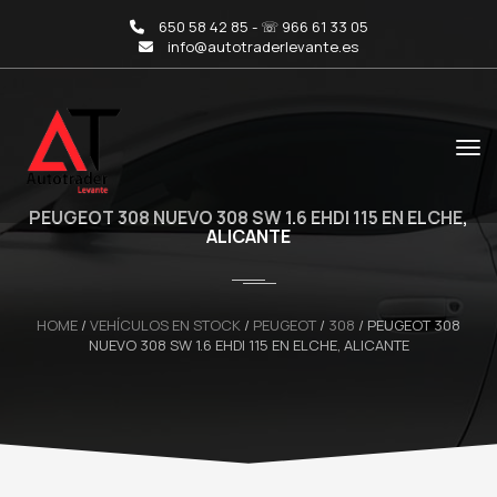
650 58 42 85 - ☏ 966 61 33 05
info@autotraderlevante.es
PEUGEOT 308 NUEVO 308 SW 1.6 EHDI 115 EN ELCHE,
ALICANTE
HOME
/
VEHÍCULOS EN STOCK
/
PEUGEOT
/
308
/
PEUGEOT 308
NUEVO 308 SW 1.6 EHDI 115 EN ELCHE, ALICANTE