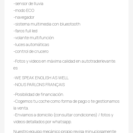
-sensor de lluvia
-modo ECO
-navegador
-sistema multimedia con blueotooth
-faros full led
-volante multifunción
-luces automáticas
-control de crucero
-Fotos y videos en máxima calidad en autotraderlevante.
es
-WE SPEAK ENGLISH AS WELL
-NOUS PARLONS FRANÇAIS
-Posibilidad de financiación.
-Cogemos tu coche como forma de pago o te gestionamos
la venta.
-Enviamos a domicilio (consultar condiciones) / fotos y
videos detallados por whatsapp.
Nuestro equipo mecánico propio revisa minuciosamente