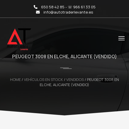
650 58 42 85 - ☏ 966 61 33 05
info@autotraderlevante.es
PEUGEOT 3008 EN ELCHE, ALICANTE (VENDIDO)
HOME
/
VEHÍCULOS EN STOCK
/
VENDIDOS
/
PEUGEOT 3008 EN
ELCHE, ALICANTE (VENDIDO)