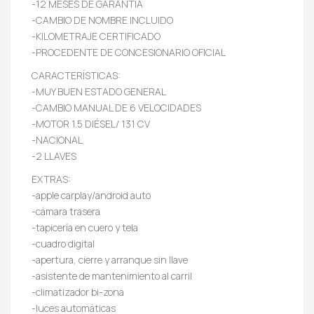
-12 MESES DE GARANTÍA
-CAMBIO DE NOMBRE INCLUIDO
-KILOMETRAJE CERTIFICADO
-PROCEDENTE DE CONCESIONARIO OFICIAL
CARACTERÍSTICAS:
-MUY BUEN ESTADO GENERAL
-CAMBIO MANUAL DE 6 VELOCIDADES
-MOTOR 1.5 DIÉSEL/ 131 CV
-NACIONAL
-2 LLAVES
EXTRAS:
-apple carplay/android auto
-cámara trasera
-tapicería en cuero y tela
-cuadro digital
-apertura, cierre y arranque sin llave
-asistente de mantenimiento al carril
-climatizador bi-zona
-luces automáticas