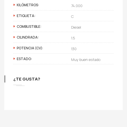
KILÓMETROS:
74.000
ETIQUETA:
C
COMBUSTIBLE:
Diesel
CILINDRADA:
1.5
POTENCIA (CV):
130
ESTADO:
Muy buen estado
¿TE GUSTA?