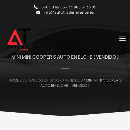
650 58 42 85 - ☏ 966 61 33 05
info@autotraderlevante.es
MINI MINI COOPER S AUTO EN ELCHE ( VENDIDO )
HOME
/
VEHÍCULOS EN STOCK
/
VENDIDOS
/
MINI MINI COOPER S
AUTO EN ELCHE ( VENDIDO )