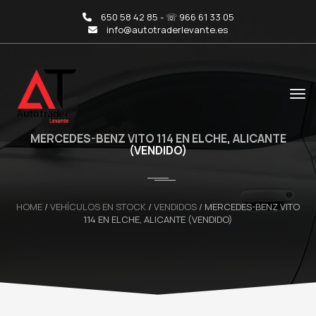
650 58 42 85 - ☏ 966 61 33 05
info@autotraderlevante.es
MERCEDES-BENZ VITO 114 EN ELCHE, ALICANTE
(VENDIDO)
HOME
/
VEHÍCULOS EN STOCK
/
VENDIDOS
/
MERCEDES-BENZ VITO
114 EN ELCHE, ALICANTE (VENDIDO)