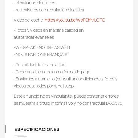
-elevalunas eléctricos
-retrovisores con regulación eléctrica
Vídeo del coche:
https://youtu.be/wbPEffMLCTE
-Fotos y videos en máxima calidad en
autotraderlevante.es
-WE SPEAK ENGLISH AS WELL
-NOUS PARLONS FRANÇAIS
-Posibilidad de financiación.
-Cogemos tu coche como forma de pago.
-Enviamos a domicilio (consultar condiciones) / fotos y
videos detallados por whatsapp.
Este anuncio no es vinculante, puede contener errores,
se muestra a título informativo y no contractual LVX5575
ESPECIFICACIONES