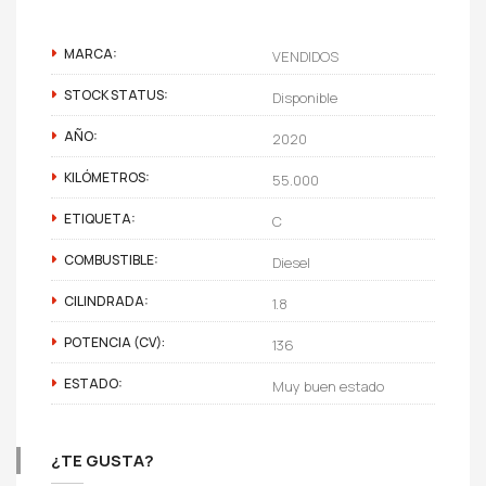
MARCA:
VENDIDOS
STOCK STATUS:
Disponible
AÑO:
2020
KILÓMETROS:
55.000
ETIQUETA:
C
COMBUSTIBLE:
Diesel
CILINDRADA:
1.8
POTENCIA (CV):
136
ESTADO:
Muy buen estado
¿TE GUSTA?