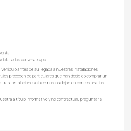
venta.
s detallados por whatsapp.
vehículo antes de su llegada a nuestras instalaciones,
culos proceden de particulares que han decidido comprar un
tras instalaciones o bien nos los dejan en concesionarios
estra a título informativo y no contractual, preguntar al