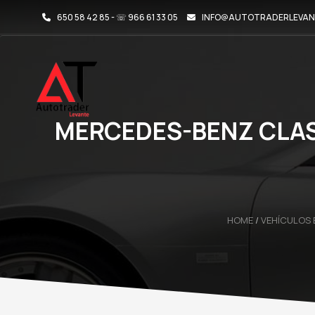
650 58 42 85 - ☏ 966 61 33 05
INFO@AUTOTRADERLEVAN
MERCEDES-BENZ CLASE
HOME
/
VEHÍCULOS 