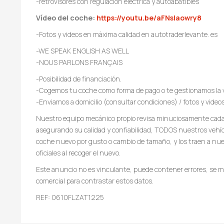
-retrovisores con regulación eléctrica y autoabatibles
Vídeo del coche:
https://youtu.be/aFNsIaowry8
-Fotos y videos en máxima calidad en autotraderlevante. es
-WE SPEAK ENGLISH AS WELL
-NOUS PARLONS FRANÇAIS
-Posibilidad de financiación.
-Cogemos tu coche como forma de pago o te gestionamos la 
-Enviamos a domicilio (consultar condiciones) / fotos y video
Nuestro equipo mecánico propio revisa minuciosamente cada 
asegurando su calidad y confiabilidad, TODOS nuestros vehí
coche nuevo por gusto o cambio de tamaño, y los traen a nues
oficiales al recoger el nuevo.
Este anuncio no es vinculante, puede contener errores, se mu
comercial para contrastar estos datos.
REF: 0610FLZAT1225