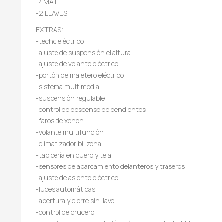
-4MATI
-2 LLAVES
EXTRAS:
-techo eléctrico
-ajuste de suspensión el altura
-ajuste de volante eléctrico
-portón de maletero eléctrico
-sistema multimedia
-suspensión regulable
-control de descenso de pendientes
-faros de xenon
-volante multifunción
-climatizador bi-zona
-tapicería en cuero y tela
-sensores de aparcamiento delanteros y traseros
-ajuste de asiento eléctrico
-luces automáticas
-apertura y cierre sin llave
-control de crucero