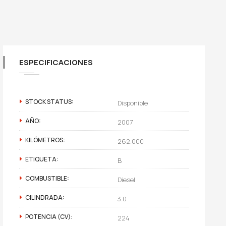
ESPECIFICACIONES
STOCK STATUS:
Disponible
AÑO:
2007
KILÓMETROS:
262.000
ETIQUETA:
B
COMBUSTIBLE:
Diesel
CILINDRADA:
3.0
POTENCIA (CV):
224