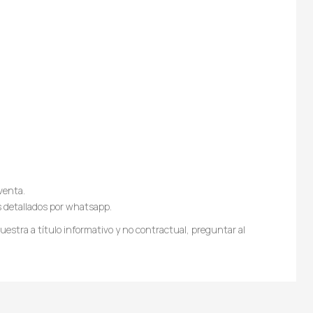
venta.
s detallados por whatsapp.
estra a título informativo y no contractual, preguntar al