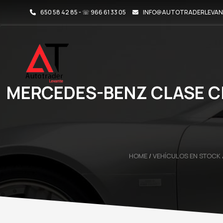
650 58 42 85 - ☏ 966 61 33 05
INFO@AUTOTRADERLEVAN
MERCEDES-BENZ CLASE CL
HOME
/
VEHÍCULOS EN STOCK