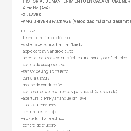
-HISTORIAL DE MANTENIMIENTO EN CASA OFICIAL ME
-4 matic (4×4)
-2 LLAVES
-AMG DRIVERS PACKAGE (velocidad máxima deslimit
EXTRAS:
-techo panorámico eléctrico
-sistema de sonido harman/kardon
-apple carplay y android auto
-asientos con regulación eléctrica, memoria y calefactables
-sonido de escape activo
-sensor de ángulo muerto
-cámara trasera
-modos de conducción
-sensores de aparcamiento y park assist (aparca solo)
-apertura, cierre y arranque sin llave
-luces automáticas
-cinturones en rojo
-ajuste lumbar eléctrico
-control de crucero