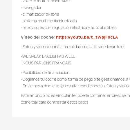
-volante multifunción AMG
-navegador
-climatizador bi-zona
-sistema multimedia bluetooth
-retrovisores con regulación eléctrica y auto abatibles
Vídeo del coche:
https://youtu.be/t_tWpjF0cLA
-Fotos y videos en máxima calidad en autotraderlevante.es
-WE SPEAK ENGLISH AS WELL
-NOUS PARLONS FRANÇAIS
-Posibilidad de financiación.
-Cogemos tu coche como forma de pago o te gestionamos la 
-Enviamos a domicilio (consultar condiciones) / fotos y video
Este anuncio no es vinculante, puede contener errores, se mu
comercial para contrastar estos datos