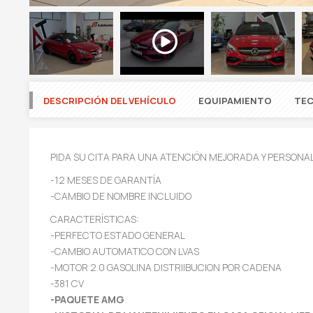
DESCRIPCIÓN DEL VEHÍCULO
EQUIPAMIENTO
TEC
PIDA SU CITA PARA UNA ATENCIÓN MEJORADA Y PERSONA
-12 MESES DE GARANTÍA
-CAMBIO DE NOMBRE INCLUIDO
CARACTERÍSTICAS:
-PERFECTO ESTADO GENERAL
-CAMBIO AUTOMATICO CON LVAS
-MOTOR 2.0 GASOLINA DISTRIIBUCION POR CADENA
-381 CV
-PAQUETE AMG