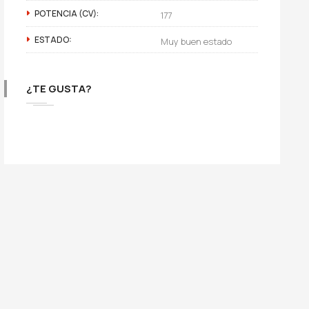
POTENCIA (CV):
177
ESTADO:
Muy buen estado
¿TE GUSTA?