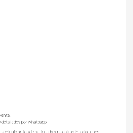
venta.
s detallados por whatsapp.
vehículo antes de su llegada a nuestras instalaciones,