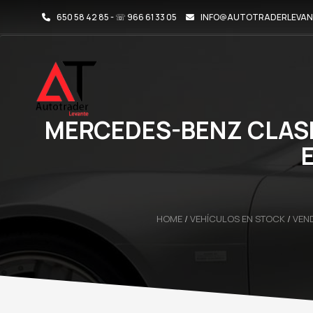
650 58 42 85 - ☏ 966 61 33 05
INFO@AUTOTRADERLEVAN
MERCEDES-BENZ CLASE
HOME
/
VEHÍCULOS EN STOCK
/
VEN