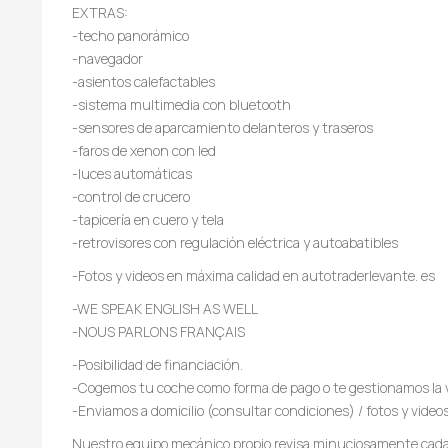
EXTRAS:
-techo panorámico
-navegador
-asientos calefactables
-sistema multimedia con bluetooth
-sensores de aparcamiento delanteros y traseros
-faros de xenon con led
-luces automáticas
-control de crucero
-tapicería en cuero y tela
-retrovisores con regulación eléctrica y autoabatibles
-Fotos y videos en máxima calidad en autotraderlevante. es
-WE SPEAK ENGLISH AS WELL
-NOUS PARLONS FRANÇAIS
-Posibilidad de financiación.
-Cogemos tu coche como forma de pago o te gestionamos la 
-Enviamos a domicilio (consultar condiciones) / fotos y video
Nuestro equipo mecánico propio revisa minuciosamente cada 