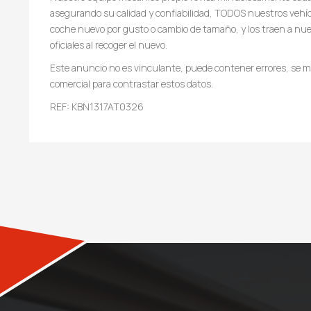
asegurando su calidad y confiabilidad, TODOS nuestros vehí
coche nuevo por gusto o cambio de tamaño, y los traen a nues
oficiales al recoger el nuevo.
Este anuncio no es vinculante, puede contener errores, se mu
comercial para contrastar estos datos.
REF: KBN1317AT0326