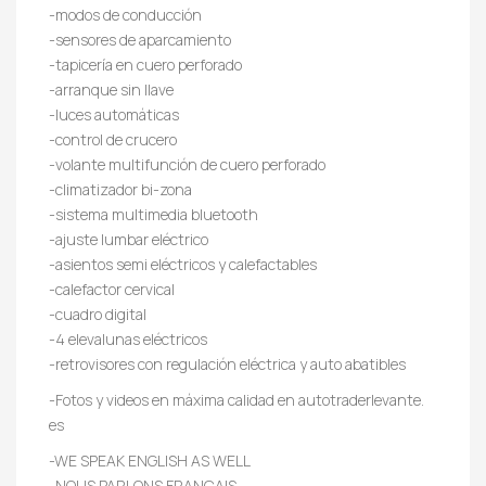
-modos de conducción
-sensores de aparcamiento
-tapicería en cuero perforado
-arranque sin llave
-luces automáticas
-control de crucero
-volante multifunción de cuero perforado
-climatizador bi-zona
-sistema multimedia bluetooth
-ajuste lumbar eléctrico
-asientos semi eléctricos y calefactables
-calefactor cervical
-cuadro digital
-4 elevalunas eléctricos
-retrovisores con regulación eléctrica y auto abatibles
-Fotos y videos en máxima calidad en autotraderlevante.
es
-WE SPEAK ENGLISH AS WELL
-NOUS PARLONS FRANÇAIS