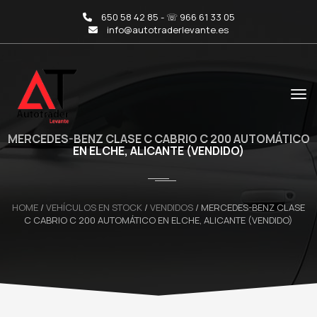
650 58 42 85 - ☏ 966 61 33 05
info@autotraderlevante.es
MERCEDES-BENZ CLASE C CABRIO C 200 AUTOMÁTICO
EN ELCHE, ALICANTE (VENDIDO)
HOME
/
VEHÍCULOS EN STOCK
/
VENDIDOS
/
MERCEDES-BENZ CLASE
C CABRIO C 200 AUTOMÁTICO EN ELCHE, ALICANTE (VENDIDO)