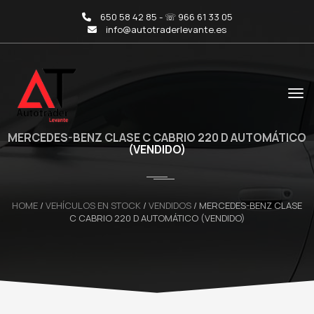
650 58 42 85 - ☏ 966 61 33 05
info@autotraderlevante.es
MERCEDES-BENZ CLASE C CABRIO 220 D AUTOMÁTICO
(VENDIDO)
HOME
/
VEHÍCULOS EN STOCK
/
VENDIDOS
/
MERCEDES-BENZ CLASE
C CABRIO 220 D AUTOMÁTICO (VENDIDO)