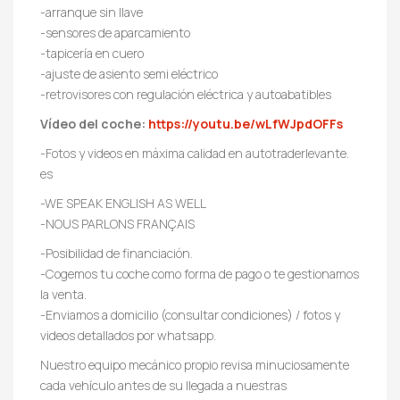
-arranque sin llave
-sensores de aparcamiento
-tapicería en cuero
-ajuste de asiento semi eléctrico
-retrovisores con regulación eléctrica y autoabatibles
Vídeo del coche:
https://youtu.be/wLfWJpdOFFs
-Fotos y videos en máxima calidad en autotraderlevante.
es
-WE SPEAK ENGLISH AS WELL
-NOUS PARLONS FRANÇAIS
-Posibilidad de financiación.
-Cogemos tu coche como forma de pago o te gestionamos
la venta.
-Enviamos a domicilio (consultar condiciones) / fotos y
videos detallados por whatsapp.
Nuestro equipo mecánico propio revisa minuciosamente
cada vehículo antes de su llegada a nuestras