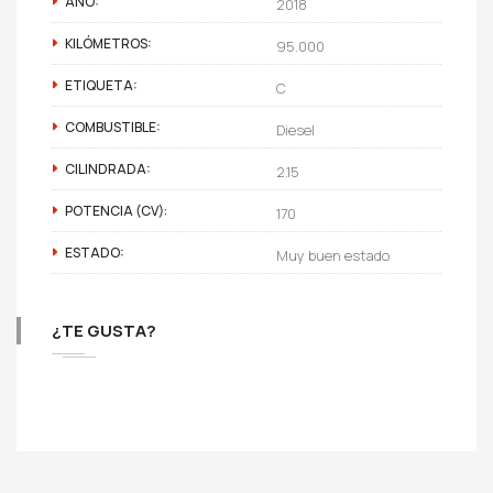
AÑO:
2018
KILÓMETROS:
95.000
ETIQUETA:
C
COMBUSTIBLE:
Diesel
CILINDRADA:
2.15
POTENCIA (CV):
170
ESTADO:
Muy buen estado
¿TE GUSTA?