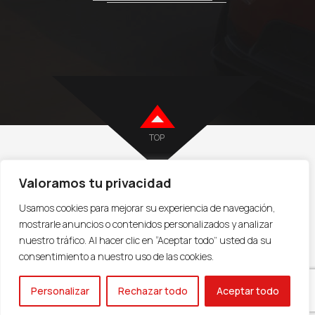
TOP
Valoramos tu privacidad
VENDER COCHE I
TASAR MI COCHE I
VENDER FURGONETA |
VENDER
Usamos cookies para mejorar su experiencia de navegación,
COCHE CLÁSICO |
AVISO LEGAL
I
POLÍTICA DE PRIVACIDAD
COPYRIGHT
mostrarle anuncios o contenidos personalizados y analizar
2021 . TODOS LOS DERECHOS RESERVADOS.
LEAD-IN BUSINESS
nuestro tráfico. Al hacer clic en “Aceptar todo” usted da su
consentimiento a nuestro uso de las cookies.
¡Hola, pídenos información!
Personalizar
Rechazar todo
Aceptar todo