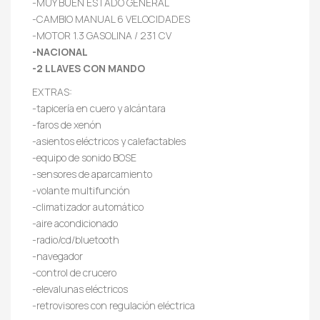
-MUY BUEN ESTADO GENERAL
-CAMBIO MANUAL 6 VELOCIDADES
-MOTOR 1.3 GASOLINA / 231 CV
-NACIONAL
-2 LLAVES CON MANDO
EXTRAS:
-tapicería en cuero y alcántara
-faros de xenón
-asientos eléctricos y calefactables
-equipo de sonido BOSE
-sensores de aparcamiento
-volante multifunción
-climatizador automático
-aire acondicionado
-radio/cd/bluetooth
-navegador
-control de crucero
-elevalunas eléctricos
-retrovisores con regulación eléctrica