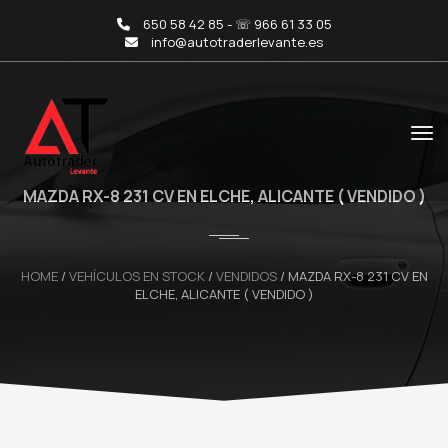
650 58 42 85 - ☏ 966 61 33 05
info@autotraderlevante.es
MAZDA RX-8 231 CV EN ELCHE, ALICANTE ( VENDIDO )
HOME
/
VEHÍCULOS EN STOCK
/
VENDIDOS
/
MAZDA RX-8 231 CV EN
ELCHE, ALICANTE ( VENDIDO )