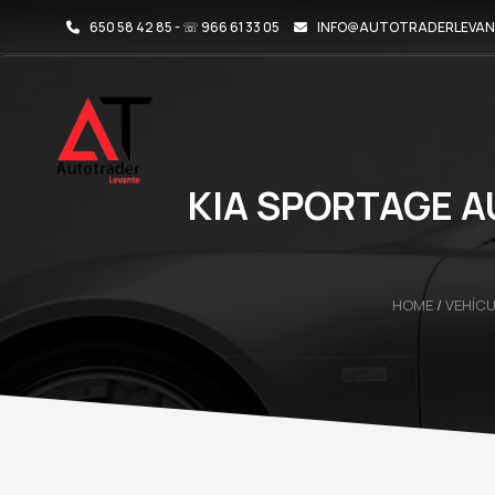
650 58 42 85 - ☏ 966 61 33 05
INFO@AUTOTRADERLEVAN
KIA SPORTAGE A
HOME
/
VEHÍC