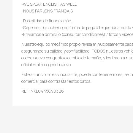
-WE SPEAK ENGLISH AS WELL
-NOUS PARLONS FRANÇAIS
-Posibilidad de financiación.
-Cogemos tu coche como forma de pago o te gestionamos la 
-Enviamos a domicilio (consultar condiciones) / fotos y video
Nuestro equipo mecánico propio revisa minuciosamente cada 
asegurando su calidad y confiabilidad, TODOS nuestros vehí
coche nuevo por gusto o cambio de tamaño, y los traen a nues
oficiales al recoger el nuevo.
Este anuncio no es vinculante, puede contener errores, se mu
comercial para contrastar estos datos.
REF: NKL0445GV0326