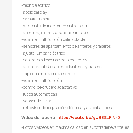
-techo eléctrico
-apple carplay
-cámara trasera
-asistente de mantenimiento al carril
-apertura, cierre y arranque sin llave
-volante multifunción calefactable
-sensores de aparcamiento delanteros y traseros
-ajuste lumbar eléctrico
-control de descenso de pendientes
-asientos calefactables delanteros y traseros
-tapicería mixta en cuero y tela
-volante multifunción
-control de crucero adaptativo
-luces automáticas
-sensor de lluvia
-retrovisor de regulación eléctrica y autoabatibles
Vídeo del coche:
https://youtu.be/gUB8SLFINr0
-Fotos y videos en máxima calidad en autotraderlevante. es