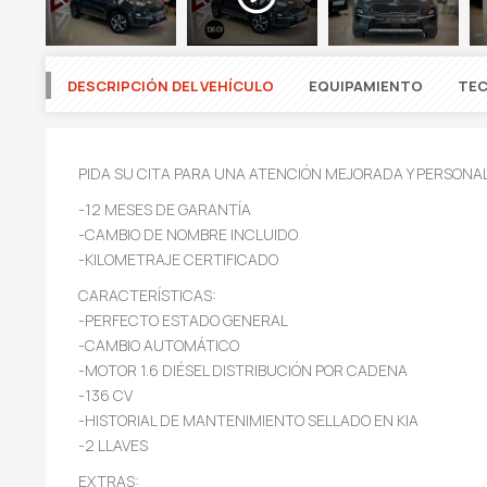
DESCRIPCIÓN DEL VEHÍCULO
EQUIPAMIENTO
TEC
PIDA SU CITA PARA UNA ATENCIÓN MEJORADA Y PERSONA
-12 MESES DE GARANTÍA
-CAMBIO DE NOMBRE INCLUIDO
-KILOMETRAJE CERTIFICADO
CARACTERÍSTICAS:
-PERFECTO ESTADO GENERAL
-CAMBIO AUTOMÁTICO
-MOTOR 1.6 DIÉSEL DISTRIBUCIÓN POR CADENA
-136 CV
-HISTORIAL DE MANTENIMIENTO SELLADO EN KIA
-2 LLAVES
EXTRAS: