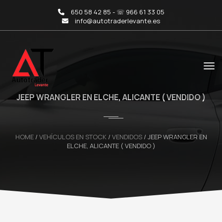
650 58 42 85 - ☏ 966 61 33 05
info@autotraderlevante.es
JEEP WRANGLER EN ELCHE, ALICANTE ( VENDIDO )
HOME
/
VEHÍCULOS EN STOCK
/
VENDIDOS
/
JEEP WRANGLER EN
ELCHE, ALICANTE ( VENDIDO )