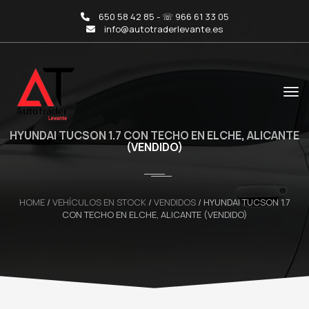
650 58 42 85 - ☏ 966 61 33 05
info@autotraderlevante.es
HYUNDAI TUCSON 1.7 CON TECHO EN ELCHE, ALICANTE
(VENDIDO)
HOME
/
VEHÍCULOS EN STOCK
/
VENDIDOS
/
HYUNDAI TUCSON 1.7
CON TECHO EN ELCHE, ALICANTE (VENDIDO)