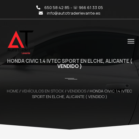
650 58 42 85 - ☏ 966 61 33 05
info@autotraderlevante.es
HONDA CIVIC 1.4 IVTEC SPORT EN ELCHE, ALICANTE (
VENDIDO )
HOME
/
VEHÍCULOS EN STOCK
/
VENDIDOS
/
HONDA CIVIC 1.4 IVTEC
SPORT EN ELCHE, ALICANTE ( VENDIDO )