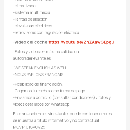
-climatizador
-sistema multimedia
-llantas de aleación
-elevalunas eléctricos
-retrovisores con regulación eléctrica
-Video del coche:
https://youtu.be/ZhZAawGEpgU
-Fotos y videos en máxima calidad en
autotraderlevante.es
-WE SPEAK ENGLISH AS WELL
-NOUS PARLONS FRANÇAIS
-Posibilidad de financiación.
-Cogemos tu coche como forma de pago.
-Enviamos a domicilio (consultar condiciones) / fotos y
videos detallados por whatsapp.
Este anuncio no es vinculante, puede contener errores,
se muestra a título informativo y no contractual
MGV1401GV0425