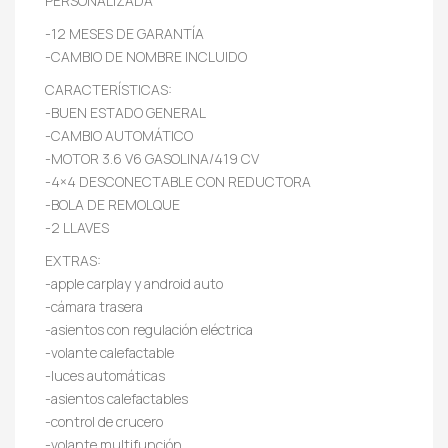
PERSONALIZADA
-12 MESES DE GARANTÍA
-CAMBIO DE NOMBRE INCLUIDO
CARACTERÍSTICAS:
-BUEN ESTADO GENERAL
-CAMBIO AUTOMÁTICO
-MOTOR 3.6 V6 GASOLINA/419 CV
-4×4 DESCONECTABLE CON REDUCTORA
-BOLA DE REMOLQUE
-2 LLAVES
EXTRAS:
-apple carplay y android auto
-cámara trasera
-asientos con regulación eléctrica
-volante calefactable
-luces automáticas
-asientos calefactables
-control de crucero
-volante multifunción