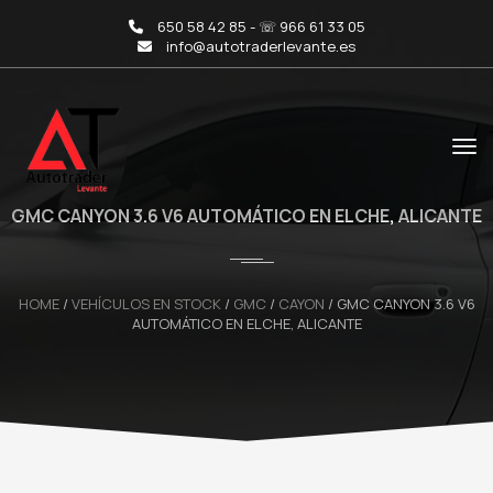
650 58 42 85 - ☏ 966 61 33 05
info@autotraderlevante.es
GMC CANYON 3.6 V6 AUTOMÁTICO EN ELCHE, ALICANTE
HOME
/
VEHÍCULOS EN STOCK
/
GMC
/
CAYON
/
GMC CANYON 3.6 V6
AUTOMÁTICO EN ELCHE, ALICANTE